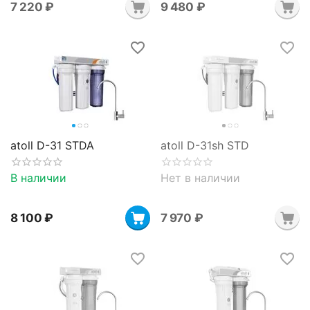
7 220
₽
9 480
₽
atoll D-31 STDA
atoll D-31sh STD
В наличии
Нет в наличии
8 100
₽
7 970
₽