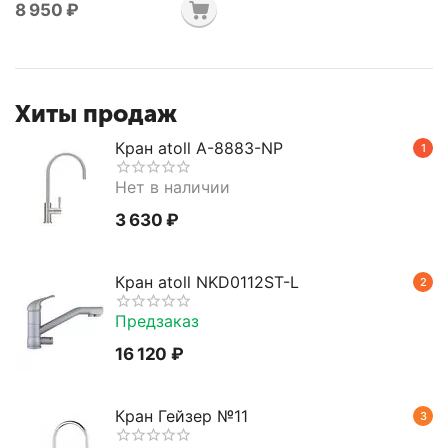
8 950
₽
Хиты продаж
Кран atoll A-8883-NP
1
Нет в наличии
3 630
₽
Кран atoll NKD0112ST-L
2
Предзаказ
16 120
₽
Кран Гейзер №11
3