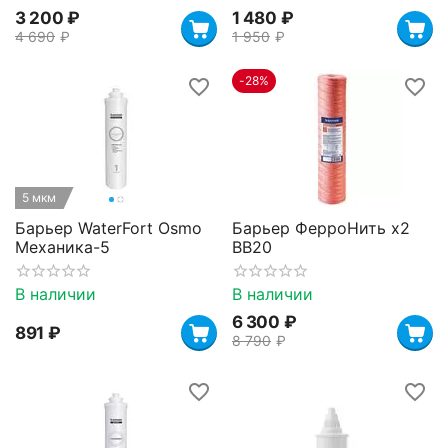
3 200
₽
1 480
₽
4 690
₽
1 950
₽
-28%
5 мкм
Барьер WaterFort Osmo
Барьер ФерроНить х2
Механика-5
BB20
В наличии
В наличии
6 300
₽
‍891‍
₽
8 790
₽