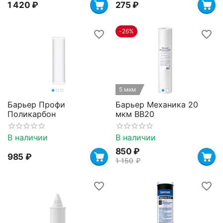
1 420
₽
‍275‍
₽
-26%
5 мкм
Барьер Профи
Барьер Механика 20
Поликарбон
мкм BB20
В наличии
В наличии
‍850‍
₽
‍985‍
₽
1 150
₽