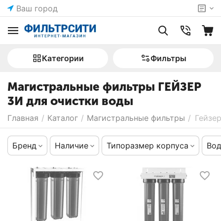
Ваш город
Категории
Фильтры
Магистральные фильтры ГЕЙЗЕР
3И для очистки воды
Главная
/
Каталог
/
Магистральные фильтры
/
Гейзе
Бренд
Наличие
Типоразмер корпуса
Во