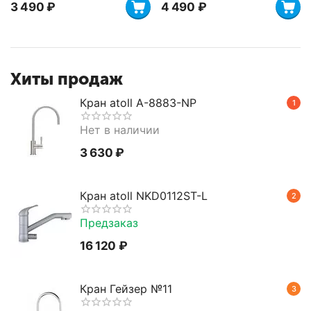
3 490
₽
4 490
₽
Хиты продаж
Кран atoll A-8883-NP
1
Нет в наличии
3 630
₽
Кран atoll NKD0112ST-L
2
Предзаказ
16 120
₽
Кран Гейзер №11
3