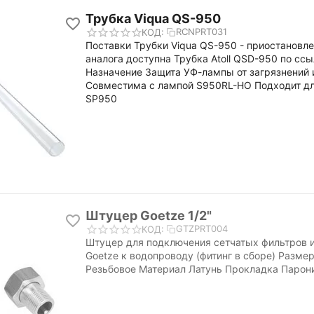
Трубка Viqua QS-950
RCNPRT031
КОД:
Поставки Трубки Viqua QS-950 - приостановле
аналога доступна Трубка Atoll QSD-950 по сс
Назначение Защита УФ-лампы от загрязнений
Совместима с лампой S950RL-HO Подходит д
SP950
Штуцер Goetze 1/2"
GTZPRT004
КОД:
Штуцер для подключения сетчатых фильтров 
Goetze к водопроводу (фитинг в сборе) Размер
Резьбовое Материал Латунь Прокладка Парон