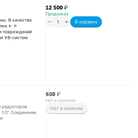
12 500
₽
Предзаказ
ны. В качестве
+
−
В корзину
ылке ← ←
 и повреждений
ля УФ-систем
‍608‍
₽
Нет в наличии
и редукторов
Нет в наличии
 1/2″ Соединение
ит