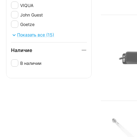
VIQUA
John Guest
Goetze
AQUA
Показать все (15)
Аквабрайт
Наличие
ITAP
WATTS
В наличии
Brunnen