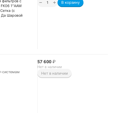
я фильтров с
+
−
В корзину
 FK06 1″AAM
Сетка (с
ы Да Шаровой
57 600
₽
Нет в наличии
УФ-системам
Нет в наличии