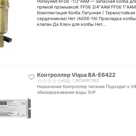
Honeywell KF06 -1/2″AAM — запасная колба дл
прямой промывкой: FF06 3/4″AAM FF06 1″AAM
Комплектация Колба Латунная / Термостойкая 
сердечником) Нет (AS06-1A) Прокладка колб
клапан Да Ключ для колбы Нет...
Контроллер Viqua BA-E6422
RCNPRT062
КОД:
Назначение Контроллер питания Подходит к 
обеззараживания воды SHF