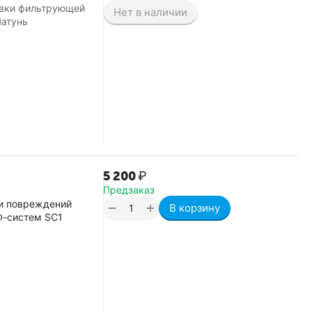
вки фильтрующей
Нет в наличии
Латунь
5 200
₽
Предзаказ
 и повреждений
+
−
В корзину
Ф-систем SC1