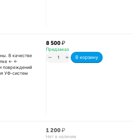
8 500
₽
Предзаказ
ны. В качестве
+
−
В корзину
ылке ← ←
 и повреждений
ля УФ-систем
1 200
₽
Нет в наличии