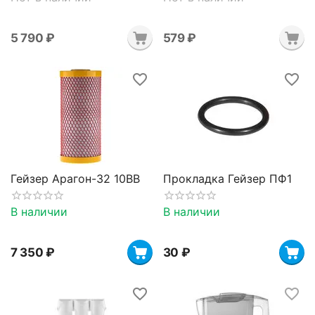
5 790
₽
‍579‍
₽
Гейзер Арагон-32 10BB
Прокладка Гейзер ПФ1
В наличии
В наличии
7 350
₽
‍30‍
₽