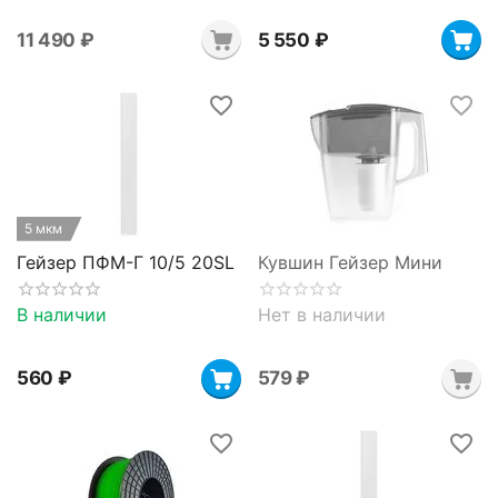
11 490
₽
5 550
₽
5 мкм
Гейзер ПФМ-Г 10/5 20SL
Кувшин Гейзер Мини
В наличии
Нет в наличии
‍560‍
₽
‍579‍
₽