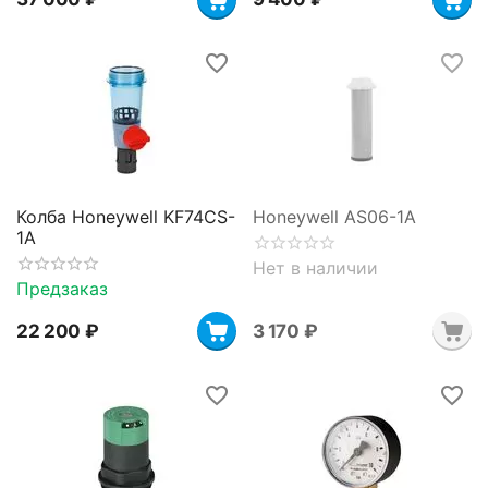
Колба Honeywell KF74CS-
Honeywell AS06-1A
1A
Нет в наличии
Предзаказ
22 200
₽
3 170
₽